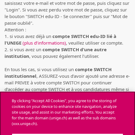
saisissez votre e-mail et votre mot de passe, puis cliquez sur
"Login". Si vous avez perdu votre mot de passe, cliquez sur
le bouton "SWITCH edu-ID - Se connecter" puis sur "Mot de
passe oublié".
Attention :
1. si vous avez déjà un
compte SWITCH edu-ID lié à
l’UNIGE
(plus d’informations)
, veuillez utiliser ce compte.
2. si vous avez un
compte SWITCH d’une autre
institution
, vous pouvez également l’utiliser.
En tous les cas, si vous utilisez un
compte SWITCH
institutionnel
, ASSUREZ-vous d’avoir ajouté une adresse e-
mail PRIVEE à votre compte SWITCH pour continuer
d’accéder au compte SWITCH et à vos candidatures même si
votre compte SWITCH institutionnel venait à être supprimé
By clicking “Accept All Cookies”, you agree to the storing of
(pour cause de départ de l’institution)
(consulter la FAQ de
cookies on your device to enhance site navigation, analyze
SWITCH)
.
site usage, and assist in our marketing efforts. You accept
for the main domain (unige.ch) as well as the sub domains
Chaque personne ne peut déposer des candidatures
(xxx.unige.ch).
que depuis UN SEUL compte SWITCH
. Toute candidature