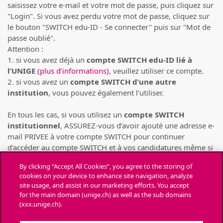
saisissez votre e-mail et votre mot de passe, puis cliquez sur
"Login". Si vous avez perdu votre mot de passe, cliquez sur
le bouton "SWITCH edu-ID - Se connecter" puis sur "Mot de
passe oublié".
Attention :
1. si vous avez déjà un
compte SWITCH edu-ID lié à
l’UNIGE
(plus d’informations)
, veuillez utiliser ce compte.
2. si vous avez un
compte SWITCH d’une autre
institution
, vous pouvez également l’utiliser.
En tous les cas, si vous utilisez un
compte SWITCH
institutionnel
, ASSUREZ-vous d’avoir ajouté une adresse e-
mail PRIVEE à votre compte SWITCH pour continuer
d’accéder au compte SWITCH et à vos candidatures même si
votre compte SWITCH institutionnel venait à être supprimé
By clicking “Accept All Cookies”, you agree to the storing of
(pour cause de départ de l’institution)
(consulter la FAQ de
cookies on your device to enhance site navigation, analyze
SWITCH)
.
site usage, and assist in our marketing efforts. You accept
for the main domain (unige.ch) as well as the sub domains
Chaque personne ne peut déposer des candidatures
(xxx.unige.ch).
que depuis UN SEUL compte SWITCH
. Toute candidature