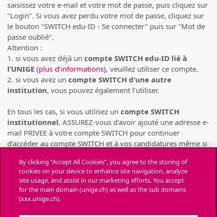
saisissez votre e-mail et votre mot de passe, puis cliquez sur
"Login". Si vous avez perdu votre mot de passe, cliquez sur
le bouton "SWITCH edu-ID - Se connecter" puis sur "Mot de
passe oublié".
Attention :
1. si vous avez déjà un
compte SWITCH edu-ID lié à
l’UNIGE
(plus d’informations)
, veuillez utiliser ce compte.
2. si vous avez un
compte SWITCH d’une autre
institution
, vous pouvez également l’utiliser.
En tous les cas, si vous utilisez un
compte SWITCH
institutionnel
, ASSUREZ-vous d’avoir ajouté une adresse e-
mail PRIVEE à votre compte SWITCH pour continuer
d’accéder au compte SWITCH et à vos candidatures même si
votre compte SWITCH institutionnel venait à être supprimé
By clicking “Accept All Cookies”, you agree to the storing of
(pour cause de départ de l’institution)
(consulter la FAQ de
cookies on your device to enhance site navigation, analyze
SWITCH)
.
site usage, and assist in our marketing efforts. You accept
for the main domain (unige.ch) as well as the sub domains
Chaque personne ne peut déposer des candidatures
(xxx.unige.ch).
que depuis UN SEUL compte SWITCH
. Toute candidature