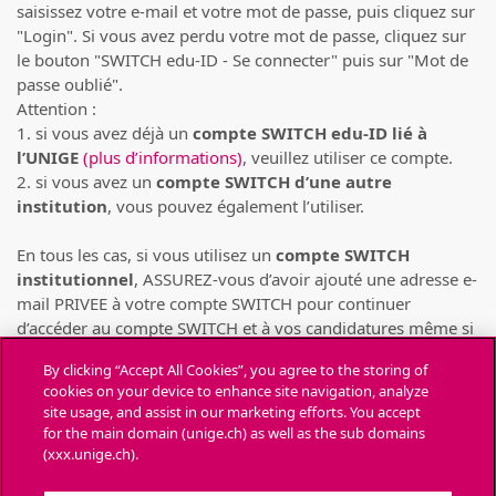
saisissez votre e-mail et votre mot de passe, puis cliquez sur
"Login". Si vous avez perdu votre mot de passe, cliquez sur
le bouton "SWITCH edu-ID - Se connecter" puis sur "Mot de
passe oublié".
Attention :
1. si vous avez déjà un
compte SWITCH edu-ID lié à
l’UNIGE
(plus d’informations)
, veuillez utiliser ce compte.
2. si vous avez un
compte SWITCH d’une autre
institution
, vous pouvez également l’utiliser.
En tous les cas, si vous utilisez un
compte SWITCH
institutionnel
, ASSUREZ-vous d’avoir ajouté une adresse e-
mail PRIVEE à votre compte SWITCH pour continuer
d’accéder au compte SWITCH et à vos candidatures même si
votre compte SWITCH institutionnel venait à être supprimé
By clicking “Accept All Cookies”, you agree to the storing of
(pour cause de départ de l’institution)
(consulter la FAQ de
cookies on your device to enhance site navigation, analyze
SWITCH)
.
site usage, and assist in our marketing efforts. You accept
for the main domain (unige.ch) as well as the sub domains
Chaque personne ne peut déposer des candidatures
(xxx.unige.ch).
que depuis UN SEUL compte SWITCH
. Toute candidature