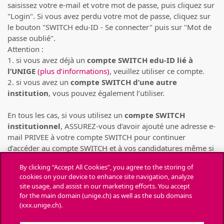
saisissez votre e-mail et votre mot de passe, puis cliquez sur
"Login". Si vous avez perdu votre mot de passe, cliquez sur
le bouton "SWITCH edu-ID - Se connecter" puis sur "Mot de
passe oublié".
Attention :
1. si vous avez déjà un
compte SWITCH edu-ID lié à
l’UNIGE
(plus d’informations)
, veuillez utiliser ce compte.
2. si vous avez un
compte SWITCH d’une autre
institution
, vous pouvez également l’utiliser.
En tous les cas, si vous utilisez un
compte SWITCH
institutionnel
, ASSUREZ-vous d’avoir ajouté une adresse e-
mail PRIVEE à votre compte SWITCH pour continuer
d’accéder au compte SWITCH et à vos candidatures même si
votre compte SWITCH institutionnel venait à être supprimé
By clicking “Accept All Cookies”, you agree to the storing of
(pour cause de départ de l’institution)
(consulter la FAQ de
cookies on your device to enhance site navigation, analyze
SWITCH)
.
site usage, and assist in our marketing efforts. You accept
for the main domain (unige.ch) as well as the sub domains
Chaque personne ne peut déposer des candidatures
(xxx.unige.ch).
que depuis UN SEUL compte SWITCH
. Toute candidature