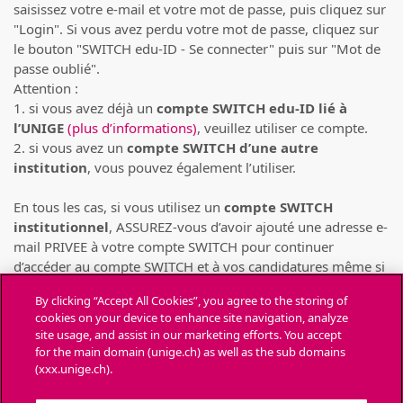
saisissez votre e-mail et votre mot de passe, puis cliquez sur
"Login". Si vous avez perdu votre mot de passe, cliquez sur
le bouton "SWITCH edu-ID - Se connecter" puis sur "Mot de
passe oublié".
Attention :
1. si vous avez déjà un
compte SWITCH edu-ID lié à
l’UNIGE
(plus d’informations)
, veuillez utiliser ce compte.
2. si vous avez un
compte SWITCH d’une autre
institution
, vous pouvez également l’utiliser.
En tous les cas, si vous utilisez un
compte SWITCH
institutionnel
, ASSUREZ-vous d’avoir ajouté une adresse e-
mail PRIVEE à votre compte SWITCH pour continuer
d’accéder au compte SWITCH et à vos candidatures même si
votre compte SWITCH institutionnel venait à être supprimé
By clicking “Accept All Cookies”, you agree to the storing of
(pour cause de départ de l’institution)
(consulter la FAQ de
cookies on your device to enhance site navigation, analyze
SWITCH)
.
site usage, and assist in our marketing efforts. You accept
for the main domain (unige.ch) as well as the sub domains
Chaque personne ne peut déposer des candidatures
(xxx.unige.ch).
que depuis UN SEUL compte SWITCH
. Toute candidature