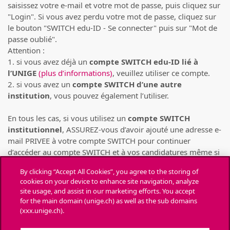
saisissez votre e-mail et votre mot de passe, puis cliquez sur
"Login". Si vous avez perdu votre mot de passe, cliquez sur
le bouton "SWITCH edu-ID - Se connecter" puis sur "Mot de
passe oublié".
Attention :
1. si vous avez déjà un
compte SWITCH edu-ID lié à
l’UNIGE
(plus d’informations)
, veuillez utiliser ce compte.
2. si vous avez un
compte SWITCH d’une autre
institution
, vous pouvez également l’utiliser.
En tous les cas, si vous utilisez un
compte SWITCH
institutionnel
, ASSUREZ-vous d’avoir ajouté une adresse e-
mail PRIVEE à votre compte SWITCH pour continuer
d’accéder au compte SWITCH et à vos candidatures même si
votre compte SWITCH institutionnel venait à être supprimé
By clicking “Accept All Cookies”, you agree to the storing of
(pour cause de départ de l’institution)
(consulter la FAQ de
cookies on your device to enhance site navigation, analyze
SWITCH)
.
site usage, and assist in our marketing efforts. You accept
for the main domain (unige.ch) as well as the sub domains
Chaque personne ne peut déposer des candidatures
(xxx.unige.ch).
que depuis UN SEUL compte SWITCH
. Toute candidature