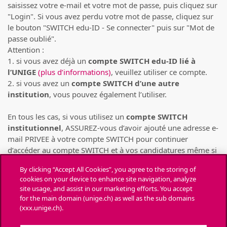
saisissez votre e-mail et votre mot de passe, puis cliquez sur
"Login". Si vous avez perdu votre mot de passe, cliquez sur
le bouton "SWITCH edu-ID - Se connecter" puis sur "Mot de
passe oublié".
Attention :
1. si vous avez déjà un
compte SWITCH edu-ID lié à
l’UNIGE
(plus d’informations)
, veuillez utiliser ce compte.
2. si vous avez un
compte SWITCH d’une autre
institution
, vous pouvez également l’utiliser.
En tous les cas, si vous utilisez un
compte SWITCH
institutionnel
, ASSUREZ-vous d’avoir ajouté une adresse e-
mail PRIVEE à votre compte SWITCH pour continuer
d’accéder au compte SWITCH et à vos candidatures même si
votre compte SWITCH institutionnel venait à être supprimé
By clicking “Accept All Cookies”, you agree to the storing of
(pour cause de départ de l’institution)
(consulter la FAQ de
cookies on your device to enhance site navigation, analyze
SWITCH)
.
site usage, and assist in our marketing efforts. You accept
for the main domain (unige.ch) as well as the sub domains
Chaque personne ne peut déposer des candidatures
(xxx.unige.ch).
que depuis UN SEUL compte SWITCH
. Toute candidature